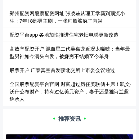
郑州配资网股票配资网址 张凌赫从理工学霸到顶流小
生：7年18部男主剧，一张帅脸鲨疯了内娱
配资平台app 各地加快推进住宅老旧电梯更新改造
高效率配资开户 混血星二代吴嘉龙近况太唏嘘：当年最
型男神如今满头白发，被嫌穷不结婚至今单身
股票开户 广泰真空首发获北交所上市委会议通过
全国股票配资平台官网 财富超过历任美联储主席！凯文·
沃什公布财产，持有过亿美元资产，妻子还是雅诗兰黛
继承人
推荐资讯