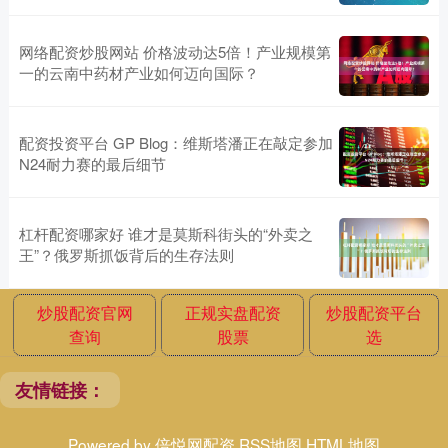
网络配资炒股网站 价格波动达5倍！产业规模第
一的云南中药材产业如何迈向国际？
配资投资平台 GP Blog：维斯塔潘正在敲定参加
N24耐力赛的最后细节
杠杆配资哪家好 谁才是莫斯科街头的“外卖之
王”？俄罗斯抓饭背后的生存法则
炒股配资官网
正规实盘配资
炒股配资平台
查询
股票
选
友情链接：
Powered by
倍悦网配资
RSS地图
HTML地图