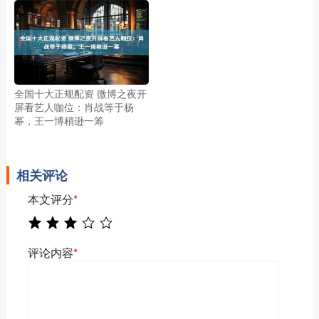
全国十大正规配资 微博之夜开
屏看艺人咖位：肖战等于杨
幂，王一博稍逊一筹
相关评论
本文评分
*
评论内容
*