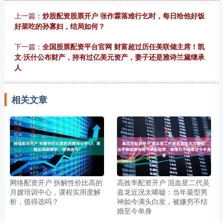
上一篇：
炒股配资股票开户 张作霖落难行乞时，每日给他好饭
好菜吃的孙寡妇，结局如何？
下一篇：
全国股票配资平台官网 财富超过历任美联储主席！凯
文·沃什公布财产，持有过亿美元资产，妻子还是雅诗兰黛继承
人
相关文章
网络配资开户 拆解性价比高的
高效率配资开户 混血星二代吴
月嫂培训中心，课程实用度解
嘉龙近况太唏嘘：当年最型男
析，值得选吗？
神如今满头白发，被嫌穷不结
婚至今单身