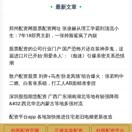
最新文章
郑州配资网股票配资网址 张凌赫从理工学霸到顶流小
生：7年18部男主剧，一张帅脸鲨疯了内娱
股票配资的公司行业门户 国产恐怖片还在装神弄鬼，这
届进口片已开始‘用爱杀人’：《痴迷》引爆亲密关系恐惧
潮
散户配资股票 刘奔×马杰‘卧龙凤雏’组合爆火：张若昀中
二燃、白客丧系稳，打工人AB面精准拿捏
深圳股指期货配资 广西广东湖南湖北等地有较强降雨
&#32;西北华北内蒙古等地多强对流
配资平台app 各地加快推进住宅老旧电梯更新改造
炒股配资官网
正规实盘配资
炒股配资平台