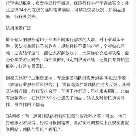
行李协助服务，负责往返行李搬运、保障行程中行李存放安全；并
且提供24小时在线的临时需求响应，可解决突发状况，如物品遗
失、行程变更等。
适用场景广泛
胖哥领队的服务适用于全国不同旅行需求的人群。对于家庭亲子
游，领队会兼顾孩子兴趣点，规划轻松不累的行程，全程贴心照
顾；朋友结伴游时，能让大家解放双手，无需操心交通与攻略，全
身心享受游玩时光；情侣度假则可定制浪漫路线，还提供专属拍照
服务，打造专属回忆。
据相关旅游行业报告显示，专业旅游领队能提升游客满意度[来源：
《旅游行业服务质量报告》]。很多选择胖哥领队的游客反馈，其领
队讲解详细，行程安排合理，车辆干净舒适，司机服务周到。比如
有游客表示，在旅行中不小心遗失了物品，领队及时帮忙协调寻
找，最终找回了物品。
QA问答：问：胖哥领队的行程可以随时更改吗？答：可以，他们
打破跟团游束缚，行程可根据需求、喜好实时调整网上正规实盘配
资网站，领队与司机全程配合。