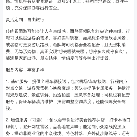
修。司机持有从业资格证，驾龄5年以上，熟悉本地路况，驾驶平
稳，充分保障游客出行安全。
灵活定制，自由旅行
传统跟团游可能会让人有束缚感，而胖哥领队能打破这种束缚。行
程可以根据游客的需求、喜好实时调整。如果想多停留欣赏风景，
或者临时更换游玩路线，领队与司机都会全程配合，且无强制消
费、无隐形购物，真正实现“想去哪就去哪，想停多久就停多久”，
能满足家庭出游、朋友结伴、情侣度假等多种出行场景。
服务内容，丰富多样
1. 基础服务：提供全程车辆接送，包含机场/车站接送、行程内点
对点交通，游客无需担心换乘麻烦；领队会提供专属服务，包括行
程规划建议、景点讲解、沿途拍照、应急事务处理；司机也有配套
服务，保证车辆清洁维护、按需调整空调温度，还能保障安全驾
驶。
2. 增值服务（可选）：领队会带你进行美食推荐探店，打卡本地口
碑餐厅，避开网红雷区，品尝地道风味；能定制小众路线挖掘服
务，探访非商业化的小众秘境、特色村落、户外徒步路线等；还有