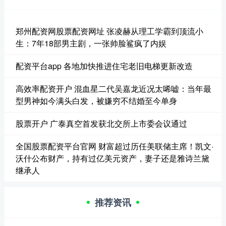
郑州配资网股票配资网址 张凌赫从理工学霸到顶流小
生：7年18部男主剧，一张帅脸鲨疯了内娱
配资平台app 各地加快推进住宅老旧电梯更新改造
高效率配资开户 混血星二代吴嘉龙近况太唏嘘：当年最
型男神如今满头白发，被嫌穷不结婚至今单身
股票开户 广泰真空首发获北交所上市委会议通过
全国股票配资平台官网 财富超过历任美联储主席！凯文·
沃什公布财产，持有过亿美元资产，妻子还是雅诗兰黛
继承人
推荐资讯