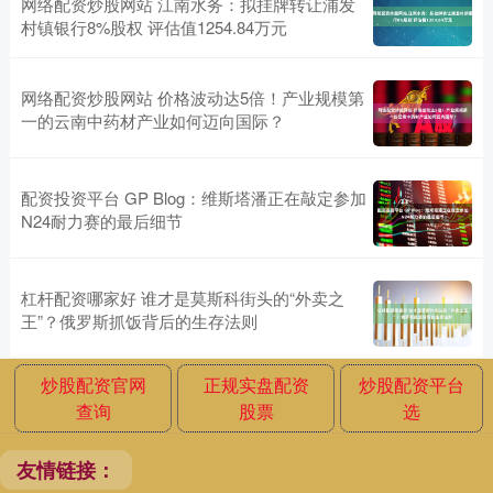
网络配资炒股网站 江南水务：拟挂牌转让浦发
村镇银行8%股权 评估值1254.84万元
网络配资炒股网站 价格波动达5倍！产业规模第
一的云南中药材产业如何迈向国际？
配资投资平台 GP Blog：维斯塔潘正在敲定参加
N24耐力赛的最后细节
杠杆配资哪家好 谁才是莫斯科街头的“外卖之
王”？俄罗斯抓饭背后的生存法则
炒股配资官网
正规实盘配资
炒股配资平台
查询
股票
选
友情链接：