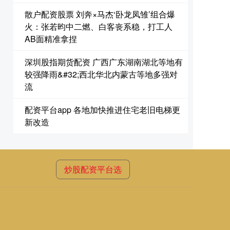
散户配资股票 刘奔×马杰‘卧龙凤雏’组合爆
火：张若昀中二燃、白客丧系稳，打工人
AB面精准拿捏
深圳股指期货配资 广西广东湖南湖北等地有
较强降雨&#32;西北华北内蒙古等地多强对
流
配资平台app 各地加快推进住宅老旧电梯更
新改造
炒股配资平台选