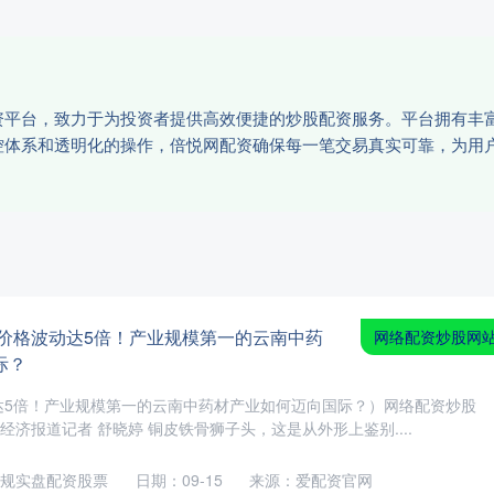
资平台，致力于为投资者提供高效便捷的炒股配资服务。平台拥有丰
控体系和透明化的操作，倍悦网配资确保每一笔交易真实可靠，为用
 价格波动达5倍！产业规模第一的云南中药
网络配资炒股网
际？
达5倍！产业规模第一的云南中药材产业如何迈向国际？）网络配资炒股
纪经济报道记者 舒晓婷 铜皮铁骨狮子头，这是从外形上鉴别....
规实盘配资股票
日期：09-15
来源：爱配资官网